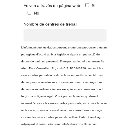
Es ven a través de pàgina web
Sí
No
Nombre de centres de treball
L'informem que les dades personals que ens proporciona estan
protegides d'acord amb la legislació vigent en protecció de
dades de caràcter personal. El responsable del tractament és
Abac Data Consulting SL, amb CIF: B25840356 i tractarà les
seves dades per tal de realitzar la seva gestió comercial. Les
dades proporcionades es conservaran durant cinc anys. Les
dades no se cediran a tercers excepte en els casos en què hi
hagi una obligació legal. Vostè pot sol·licitar en qualsevol
moment l'accés a les seves dades personals, així com a la seva
rectificació, oposició i cancel·lació, per a això haurà de dirigir,
indicant les seves dades pesonals, a Abac Data Consulting SL
mitjançant el correu electrònic info@abacconsultoria.com